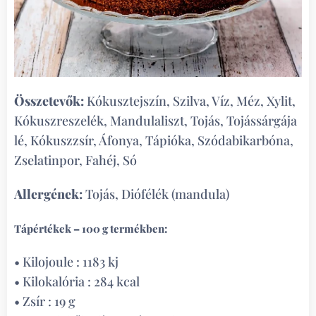
Összetevők:
Kókusztejszín, Szilva, Víz, Méz, Xylit,
Kókuszreszelék, Mandulaliszt, Tojás, Tojássárgája
lé, Kókuszzsír, Áfonya, Tápióka, Szódabikarbóna,
Zselatinpor, Fahéj, Só
Allergének:
Tojás, Diófélék (mandula)
Tápértékek – 100 g termékben:
• Kilojoule : 1183 kj
• Kilokalória : 284 kcal
• Zsír : 19 g