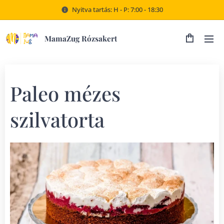
Nyitva tartás: H - P: 7:00 - 18:30
MamaZug Rózsakert
Paleo mézes
szilvatorta