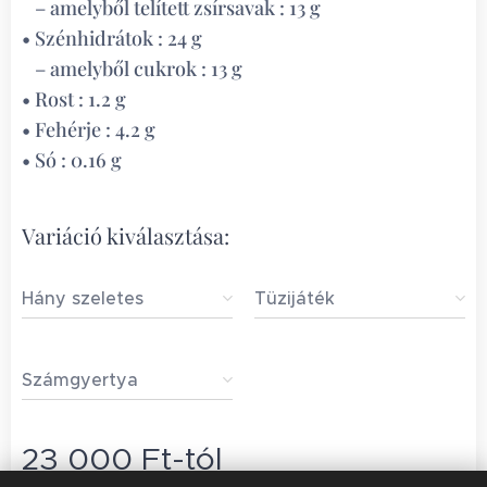
– amelyből telített zsírsavak : 13 g
• Szénhidrátok : 24 g
– amelyből cukrok : 13 g
• Rost : 1.2 g
• Fehérje : 4.2 g
• Só : 0.16 g
Variáció kiválasztása:
Hány szeletes
Tüzijáték
Számgyertya
23 000
Ft
-tól